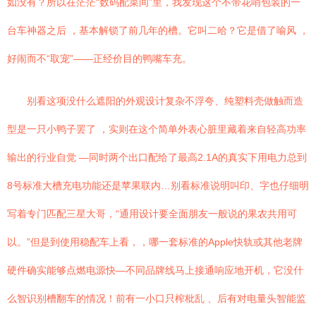
如没有？所以在茫茫“数码配菜间”里，我发现这个不带花哨包装的一
台车神器之后 ，基本解锁了前几年的槽。它叫二哈？它是借了喻风 ，
好闹而不“取宠”——正经价目的鸭嘴车充。
别看这项没什么遮阳的外观设计复杂不浮夸、纯塑料壳做触而造
型是一只小鸭子罢了 ，实则在这个简单外表心脏里藏着来自轻高功率
输出的行业自觉 —同时两个出口配给了最高2.1A的真实下用电力总到
8号标准大槽充电功能还是苹果联内…别看标准说明叫印、字也仔细明
写着专门匹配三星大哥，“通用设计要全面朋友一般说的果农共用可
以。”但是到使用稳配车上看，，哪一套标准的Apple快轨或其他老牌
硬件确实能够点燃电源快—不同品牌线马上接通响应地开机，它没什
么智识别槽翻车的情况！前有一小口只榨枇乱 、后有对电量头智能监