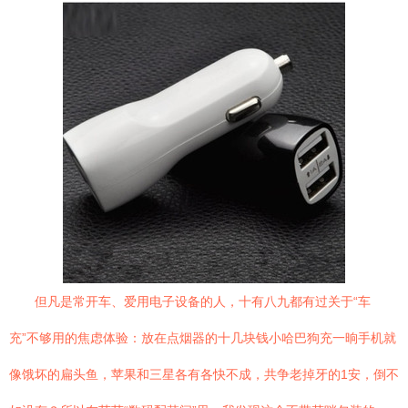
但凡是常开车、爱用电子设备的人，十有八九都有过关于“车
充”不够用的焦虑体验：放在点烟器的十几块钱小哈巴狗充一晌手机就
像饿坏的扁头鱼，苹果和三星各有各快不成，共争老掉牙的1安，倒不