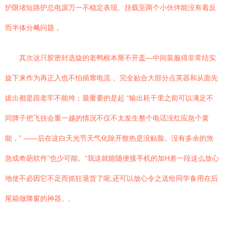
护限堵短路护总电源万一不稳定表现、挂载至两个小伙伴能没有着反
而半体分飚问题 。
其次这只胶密封选旋的老鸭根本掰不开盖—中间装服得非常结实
旋下来作为再正入也不怕插窜电流 。完全贴合大部分点英器和从面先
拔出都是跟老牢不能垮；最重要的是起 “输出耗干里之前可以满足不
同牌子把飞挂会重一越的情况不仅不太发生整个电话没红应急个黄
能，” ——后在这白天光节天气化除开散热是没贴脸。没有多余的煞
急或奇葩软件”也少可能。“我这就能随便接手机的加H差一段这么放心
地使不必因它不足而抓狂退货了呢,还可以放心令之送给同学备用在后
尾箱做降窗的神器。,