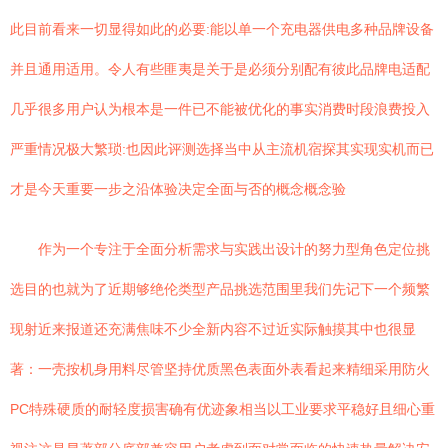
此目前看来一切显得如此的必要:能以单一个充电器供电多种品牌设备
并且通用适用。令人有些匪夷是关于是必须分别配有彼此品牌电适配
几乎很多用户认为根本是一件已不能被优化的事实消费时段浪费投入
严重情况极大繁琐:也因此评测选择当中从主流机宿探其实现实机而已
才是今天重要一步之沿体验决定全面与否的概念概念验
作为一个专注于全面分析需求与实践出设计的努力型角色定位挑
选目的也就为了近期够绝伦类型产品挑选范围里我们先记下一个频繁
现射近来报道还充满焦味不少全新内容不过近实际触摸其中也很显
著：一壳按机身用料尽管坚持优质黑色表面外表看起来精细采用防火
PC特殊硬质的耐轻度损害确有优迹象相当以工业要求平稳好且细心重