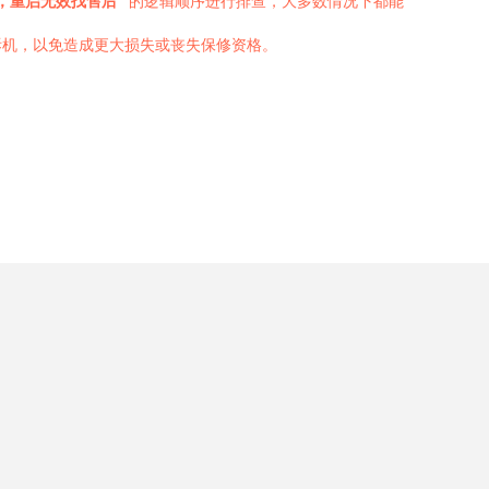
，重启无效找售后”
的逻辑顺序进行排查，大多数情况下都能
拆机，以免造成更大损失或丧失保修资格。