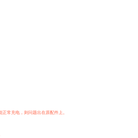
能正常充电，则问题出在原配件上。
点。