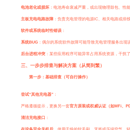
电池老化或损坏
：电池寿命衰减严重，或出现物理鼓包、性
主板充电电路故障
：负责充电管理的电源IC、相关电路或排
软件或系统临时性错误
：
系统BUG
：偶尔的系统软件故障可能导致充电管理服务出现
后台进程冲突
：某些应用程序可能异常占用系统资源，干扰
三、一步步排查与解决方案（从简到繁）
第一步：基础排查（可自行操作）
尝试“其他充电器”
：
严格遵循提示，更换另一套
官方原装或权威认证（如MFi、P
清洁充电接口
：
在设备完全关机后
，使用干燥的软毛刷、牙签或压缩空气，